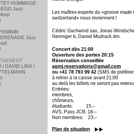
RTET HOMMAGE
SEGO Jazz
Les maîtres-experts du «groove made 
ebop
switzerland» nous reviennent !
6
Cédric Gschwind sax, Jonas Windsche
FEMININ
Nenniger b, Daniel Mudrack dm.
ERENADE Jazz
rad
6
Concert dès 21:00
Ouverture des portes 20:15
ÉNEMENT
Réservation conseillée
/ DAVID LINX /
agmj.reservations@gmail.com
YTELMANN
ou +41 78 793 99 42
(SMS de préfére
o
à retirer à la caisse avant 21:00
6
au delà les billets ne seront pas retenu
Entrées:
membres,
chômeurs,
étudiants: 15.–
AVS, Pass JCB: 18.–
Non membres: 23.–
Plan de situation