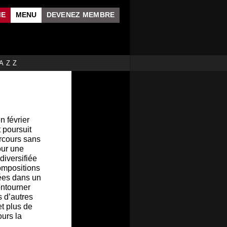
ME
MENU
DEVENEZ MEMBRE
AZZ
n février
 poursuit
rcours sans
our une
diversifiée
ompositions
ées dans un
ontourner
s d’autres
t plus de
ours la