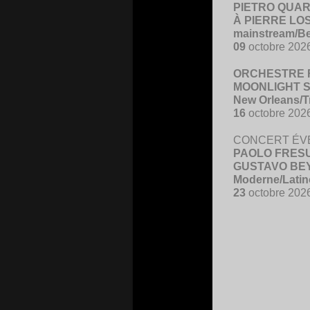
PIETRO QUA
À PIERRE LO
mainstream/B
09
octobre 202
ORCHESTRE 
MOONLIGHT S
New Orleans/T
16
octobre 202
CONCERT ÉV
PAOLO FRESU 
GUSTAVO BE
Moderne/Latin
23
octobre 202