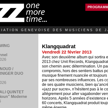
Jump to navigation
PROGRAM
IATION GENEVOISE DES MUSICIENS DE J
Klangquadrat
SWING
Vendredi 22 février 2013
onnel
Avec son deuxième album qui sortira e
2026
2013 chez Unit Records, Klangquadrat
son chemin avec détermination. Un pa
NOUD /
compromis, hors des sentiers battus p
RNIGER DUO
musique finement nuancée et toujours 
par ses nombreuses influences. Les c
2026
de ses quatre musiciens, bien qu’ancr
«jazz pur sucre», n’hésitent pas à le c
LI QUINTET
allégrement pour aller vagabonder ver
ioun" Moderne
horizons. Après 5 années d’existence e
6
60 concerts, Klangquadrat produit touj
même énergie.