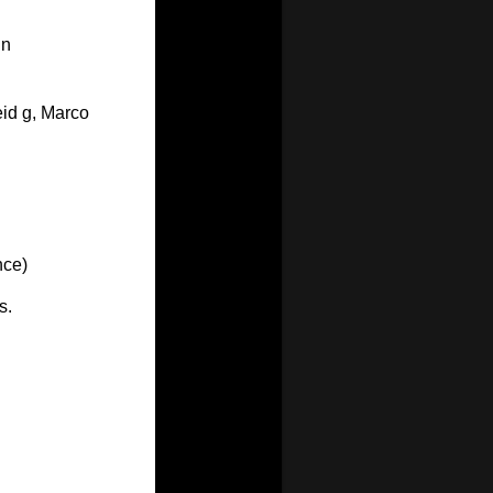
in
id g, Marco
nce)
s.