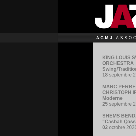
AGMJ
ASSOC
KING LOUIS 
ORCHESTRA
Swing/Traditi
18
septembre 
MARC PERRE
CHRISTOPH I
Moderne
25
septembre 
SHEMS BENDA
"Casbah Qass
02
octobre 202