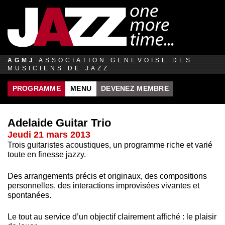
Jump to navigation
AGMJ
ASSOCIATION GENEVOISE DES
MUSICIENS DE JAZZ
PROGRAMME
MENU
DEVENEZ MEMBRE
Adelaide Guitar Trio
Jeudi 21 mars 2013
Trois guitaristes acoustiques, un programme riche et varié
toute en finesse jazzy.
Des arrangements précis et originaux, des compositions
personnelles, des interactions improvisées vivantes et
spontanées.
Le tout au service d’un objectif clairement affiché : le plaisir