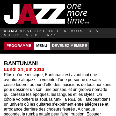
Jump to navigation
AGMJ
ASSOCIATION GENEVOISE DES
MUSICIENS DE JAZZ
PROGRAMME
MENU
DEVENEZ MEMBRE
BANTUNANI
Lundi 24 juin 2013
Plus qu’une musique, Bantunani est avant tout une
aventure afrojazz, la volonté d’une personne de sans
cesse fédérer autour d’elle des musiciens de tous horizons
pour dessiner un son, une pensée, et un groove nomade
qui caresse les époques, les langues et les styles. On
côtoie volontiers la soul, la funk, la R&B ou l’afrobeat dans
un univers où les guitares s’expriment entre allégresse et
arrogance derrière des choeurs feutrés . A chaque
seconde, la rumba natale peut faire irruption. Écouter