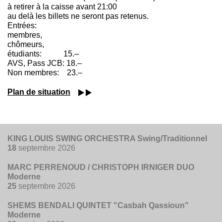
à retirer à la caisse avant 21:00
au delà les billets ne seront pas retenus.
Entrées:
membres,
chômeurs,
étudiants: 15.–
AVS, Pass JCB: 18.–
Non membres: 23.–
Plan de situation
KING LOUIS SWING ORCHESTRA Swing/Traditionnel
18
septembre 2026
MARC PERRENOUD / CHRISTOPH IRNIGER DUO
Moderne
25
septembre 2026
SHEMS BENDALI QUINTET "Casbah Qassioun"
Moderne