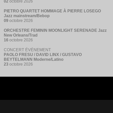
02
octobre 2026
PIETRO QUARTET HOMMAGE À PIERRE LOSEGO
Jazz mainstream/Bebop
09
octobre 2026
ORCHESTRE FEMININ MOONLIGHT SERENADE Jazz
New Orleans/Trad
16
octobre 2026
CONCERT ÉVÉNEMENT
PAOLO FRESU / DAVID LINX / GUSTAVO
BEYTELMANN Moderne/Latino
23
octobre 2026
© AGMJ Genève 2016
Webmaster
Vincent Clavien
|
Webdesigner Guy
Vuagnoux