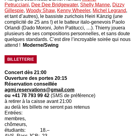
Petrucciani
,
Dee Dee Bridgewater
,
Shelly Manne
,
Dizzy
Gillespie
,
Woody Shaw
,
Kenny Wheeler
,
Michel Legrand
,
et tant d’autres), le bassiste zurichois Heiri Känzig (une
complicité de 25 ans !) et le batteur italo-genevois Paolo
Orlandi (Dado Moroni, John Patitucci, …). Thierry jouera
plusieurs de ses compositions personnelles, et sans doute
quelques standards. C’est dire l’incroyable soirée qui nous
attend !
Moderne/Swing
BILLETTERIE
Concert dès 21:00
Ouverture des portes 20:15
Réservation conseillée
agmj.reservations@gmail.com
ou +41 78 793 99 42
(SMS de préférence)
à retirer à la caisse avant 21:00
au delà les billets ne seront pas retenus
Entrées:
membres,
chômeurs,
étudiants: 18.–
AVS, Pass JCB: 23.–