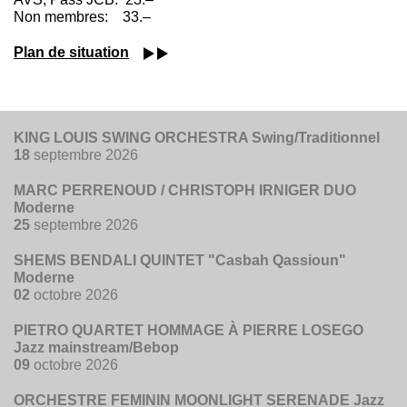
Non membres: 33.–
Plan de situation
KING LOUIS SWING ORCHESTRA Swing/Traditionnel
18
septembre 2026
MARC PERRENOUD / CHRISTOPH IRNIGER DUO
Moderne
25
septembre 2026
SHEMS BENDALI QUINTET "Casbah Qassioun"
Moderne
02
octobre 2026
PIETRO QUARTET HOMMAGE À PIERRE LOSEGO
Jazz mainstream/Bebop
09
octobre 2026
ORCHESTRE FEMININ MOONLIGHT SERENADE Jazz