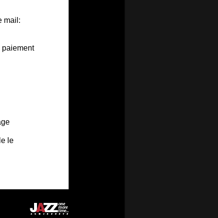
 mail:
u paiement
age
le le