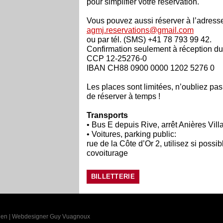
pour simplifier votre réservation.
Vous pouvez aussi réserver à l’adresse
agmj.reservations@gmail.com
ou par tél. (SMS) +41 78 793 99 42.
Confirmation seulement à réception d
CCP 12-25276-0
IBAN CH88 0900 0000 1202 5276 0
Les places sont limitées, n’oubliez pas
de réserver à temps !
Transports
• Bus E depuis Rive, arrêt Anières Vill
• Voitures, parking public:
rue de la Côte d’Or 2, utilisez si possib
covoiturage
BILLETTERIE
ien
|
Webdesigner Guy Vuagnoux