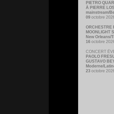
PIETRO QUA
À PIERRE LO
mainstream/B
09
octobre 202
ORCHESTRE 
MOONLIGHT S
New Orleans/T
16
octobre 202
CONCERT ÉV
PAOLO FRESU 
GUSTAVO BE
Moderne/Latin
23
octobre 202