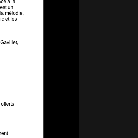
âce à la
est un
la mélodie,
ic et les
avillet,
offerts
ment