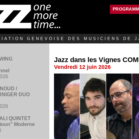
Jump to navigation
PROGRAM
IATION GENEVOISE DES MUSICIENS DE J
Jazz dans les Vignes CO
SWING
Vendredi 12 juin 2026
onnel
2026
NOUD /
RNIGER DUO
2026
LI QUINTET
ioun" Moderne
6