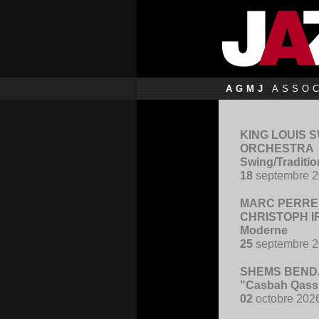
AGMJ
ASSOC
KING LOUIS 
ORCHESTRA
Swing/Traditi
18
septembre 
MARC PERRE
CHRISTOPH I
Moderne
25
septembre 
SHEMS BENDA
"Casbah Qass
02
octobre 202