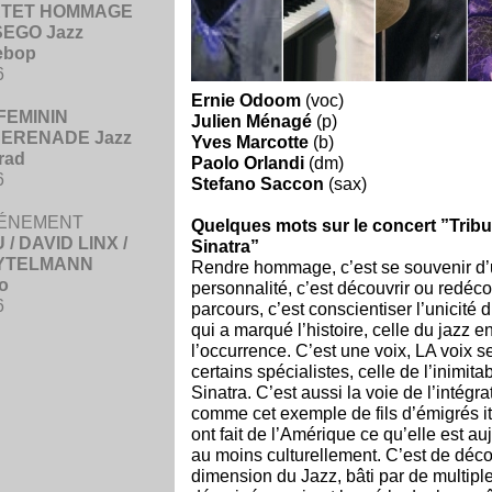
RTET HOMMAGE
SEGO Jazz
ebop
6
Ernie Odoom
(voc)
FEMININ
Julien Ménagé
(p)
ERENADE Jazz
Yves Marcotte
(b)
rad
Paolo Orlandi
(dm)
6
Stefano Saccon
(sax)
ÉNEMENT
Quelques mots sur le concert ”Tribu
/ DAVID LINX /
Sinatra”
YTELMANN
Rendre hommage, c’est se souvenir d
o
personnalité, c’est découvrir ou redéco
6
parcours, c’est conscientiser l’unicité 
qui a marqué l’histoire, celle du jazz e
l’occurrence. C’est une voix, LA voix s
certains spécialistes, celle de l’inimita
Sinatra. C’est aussi la voie de l’intégra
comme cet exemple de fils d’émigrés it
ont fait de l’Amérique ce qu’elle est au
au moins culturellement. C’est de décou
dimension du Jazz, bâti par de multipl