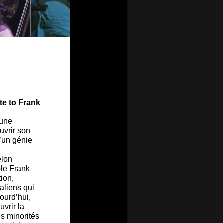
te to Frank
’une
uvrir son
d’un génie
n
elon
ble Frank
tion,
aliens qui
jourd’hui,
vrir la
es minorités