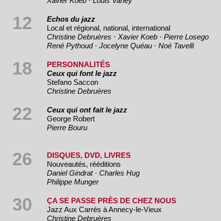
Xavier Koeb · Louis Vaney
12
Echos du jazz
Local et régional, national, international
Christine Debruères · Xavier Koeb · Pierre Losego
René Pythoud · Jocelyne Quéau · Noé Tavelli
18
PERSONNALITÉS
Ceux qui font le jazz
Stefano Saccon
Christine Debruères
22
Ceux qui ont fait le jazz
George Robert
Pierre Bouru
26
DISQUES, DVD, LIVRES
Nouveautés, rééditions
Daniel Gindrat · Charles Hug
Philippe Munger
30
ÇA SE PASSE PRÈS DE CHEZ NOUS
Jazz Aux Carrés à Annecy-le-Vieux
Christine Debruères