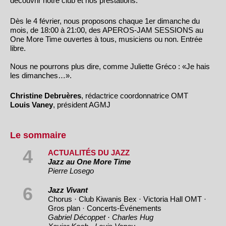
découvrir notre club et nos prestations.
Dès le 4 février, nous proposons chaque 1er dimanche du
mois, de 18:00 à 21:00, des APEROS-JAM SESSIONS au
One More Time ouvertes à tous, musiciens ou non. Entrée
libre.
Nous ne pourrons plus dire, comme Juliette Gréco : «Je hais
les dimanches…».
Christine Debruères
, rédactrice coordonnatrice OMT
Louis Vaney
, président AGMJ
Le sommaire
4
ACTUALITÉS DU JAZZ
Jazz au One More Time
Pierre Losego
6
Jazz Vivant
Chorus · Club Kiwanis Bex · Victoria Hall OMT ·
Gros plan · Concerts-Événements
Gabriel Décoppet · Charles Hug