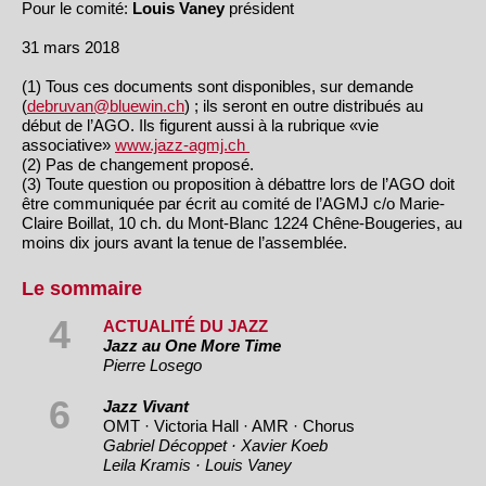
Pour le comité:
Louis Vaney
président
31 mars 2018
(1) Tous ces documents sont disponibles, sur demande
(
debruvan@bluewin.ch
) ; ils seront en outre distribués au
début de l’AGO. Ils figurent aussi à la rubrique «vie
associative»
www.jazz-agmj.ch
(2) Pas de changement proposé.
(3) Toute question ou proposition à débattre lors de l’AGO doit
être communiquée par écrit au comité de l’AGMJ c/o Marie-
Claire Boillat, 10 ch. du Mont-Blanc 1224 Chêne-Bougeries, au
moins dix jours avant la tenue de l’assemblée.
Le sommaire
4
ACTUALITÉ DU JAZZ
Jazz au One More Time
Pierre Losego
6
Jazz Vivant
OMT · Victoria Hall · AMR · Chorus
Gabriel Décoppet · Xavier Koeb
Leila Kramis · Louis Vaney