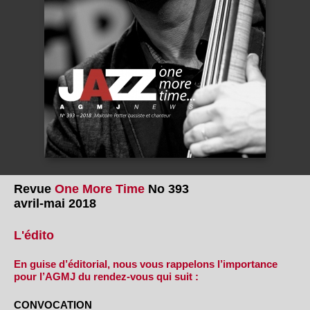
Revue
One More Time
No 393
avril-mai 2018
L'édito
En guise d’éditorial, nous vous rappelons l’importance
pour l’AGMJ du rendez-vous qui suit :
CONVOCATION