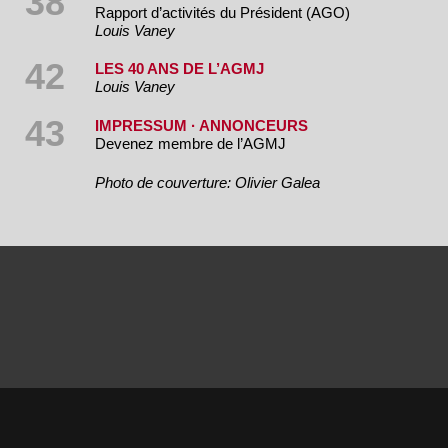
38
Rapport d’activités du Président (AGO)
Louis Vaney
42
LES 40 ANS DE L’AGMJ
Louis Vaney
43
IMPRESSUM · ANNONCEURS
Devenez membre de l’AGMJ
Photo de couverture: Olivier Galea
© AGMJ Genève 2016
Webmaster
Vincent Clavien
|
Webdesigner Guy
Vuagnoux