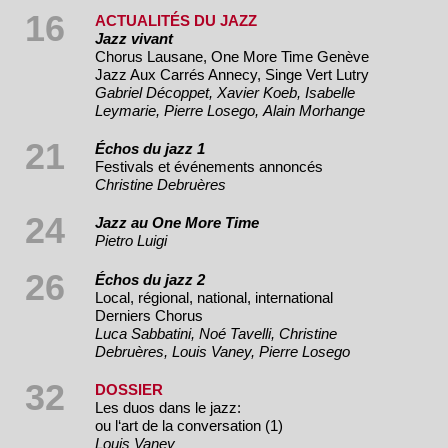
16
ACTUALITÉS DU JAZZ
Jazz vivant
Chorus Lausane, One More Time Genève
Jazz Aux Carrés Annecy, Singe Vert Lutry
Gabriel Décoppet, Xavier Koeb, Isabelle
Leymarie, Pierre Losego, Alain Morhange
21
Échos du jazz 1
Festivals et événements annoncés
Christine Debruères
24
Jazz au One More Time
Pietro Luigi
26
Échos du jazz 2
Local, régional, national, international
Derniers Chorus
Luca Sabbatini, Noé Tavelli, Christine
Debruères, Louis Vaney, Pierre Losego
32
DOSSIER
Les duos dans le jazz:
ou l‘art de la conversation (1)
Louis Vaney